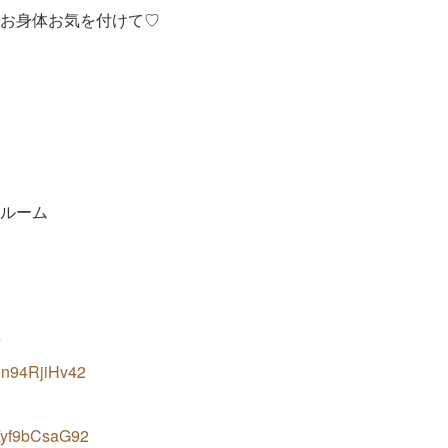
お身体お気を付けて♡
ルーム
０
Gnn94RjiHv42
XZyf9bCsaG92