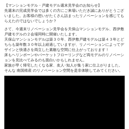
【マンションモデル・戸建モデル週末見学会のお知らせ】
先週末の完成見学会では多くの方にご来場いただき誠にありがとうござ
いました。お客様の想いがたくさん詰まったリノベーションを感じても
らえたのではないでしょうか？
さて、今週末リノベーション見学会を天保山マンションモデル、西伊敷
戸建モデルの２会場同時に開催いたします。
天保山マンションモデルは築３０年、西伊敷戸建モデルは築４３年とど
ちらも築年数３０年以上経過していますが、リノベーションによってデ
ザインと快適さを両立した素敵な空間に仕上がっております！
床もヘリンボーンやパーケットフローリングなど両モデルのリノベーシ
ョンを見比べてみるのも面白いかもしれません。
家族が早く帰宅したくなる家、友人･知人が集う家に仕上がりました。
そんな 南国殖産 のリノベーション空間を是非体験してみてください。