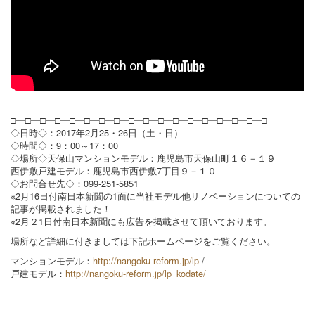
□━□━□━□━□━□━□━□━□━□━□━□━□━□━□━□━□━□
◇日時◇：2017年2月25・26日（土・日）
◇時間◇：9：00～17：00
◇場所◇天保山マンションモデル：鹿児島市天保山町１６－１９
西伊敷戸建モデル：鹿児島市西伊敷7丁目９－１０
◇お問合せ先◇：099‐251‐5851
※2月16日付南日本新聞の1面に当社モデル他リノベーションについての
記事が掲載されました！
※2月２1日付南日本新聞にも広告を掲載させて頂いております。
場所など詳細に付きましては下記ホームページをご覧ください。
マンションモデル：
http://nangoku-reform.jp/lp
/
戸建モデル：
http://nangoku-reform.jp/lp_kodate/