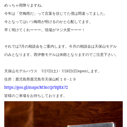
めっちゃ雨降りますね。
今年は「空梅雨だ」って言葉を信じてた僕は間違ってました。
今となってはいつ梅雨が明けるのかと心配してます。
早く明けてくれーーー。現場がマジ大変ーーー！
それでは
7
月の相談会をご案内します。今月の相談会は天保山モデル
のみとなります。西伊敷モデルは休館となりますのでご注意下さい。
天保山モデルハウス
7/27
日
(
土
)
・
7/28
日
(
日
)open
します。
住所：鹿児島県鹿児島市天保山町１６
−
１９
https://goo.gl/maps/M3ncQrYqHx72
皆様のご来場をお待ちしております。