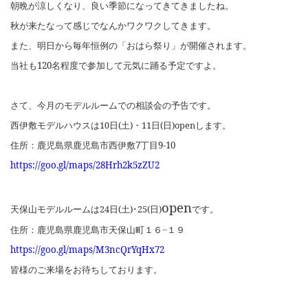
朝晩が涼しくなり、良い季節になってきてきましたね。
秋が来たなって感じでなんかワクワクしてきます。
また、明日から毎年恒例の「おはら祭り」が開催されます。
当社も
120
名程度で参加して元気に踊る予定ですよ。
さて、今月のモデルルームでの相談会の予告です。
西伊敷モデルハウスは
10
日
(
土
)
・
11
日
(
日
)open
します。
住所：鹿児島県鹿児島市西伊敷
7
丁目
9-10
https://goo.gl/maps/28Hrh2k5zZU2
open
天保山モデルルームは
24
日
(
土
)
･
25(
日
)
です。
住所：鹿児島県鹿児島市天保山町１６
−
１９
https://goo.gl/maps/M3ncQrYqHx72
皆様のご来場をお待ちしております。