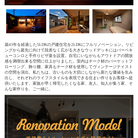
築43年を経過した5LDKの戸建住宅を2LDKにフルリノベーション。リビ
ングから庭先に向けて段差なく広がる大きなウッドデッキにはバーベキ
ューコンロと手作りピザ釜を設置。自宅にいながらもアウトドアの開放
感を満喫出来る空間に仕上がりました。室内はチーク材のパーケットフ
ローリング、飾り棚、家具もチーク材を使用してヴィンテージテイスト
の空間を演出。私たちは、古いものを大切にしながら新たな価値を生み
出し、それぞれのライフスタイルを表現できる住まい作りをお客様へ提
供いたします。家族が早く帰宅したくなる家、友人、知人が集う家、そ
んな家作りを、ご一緒に。