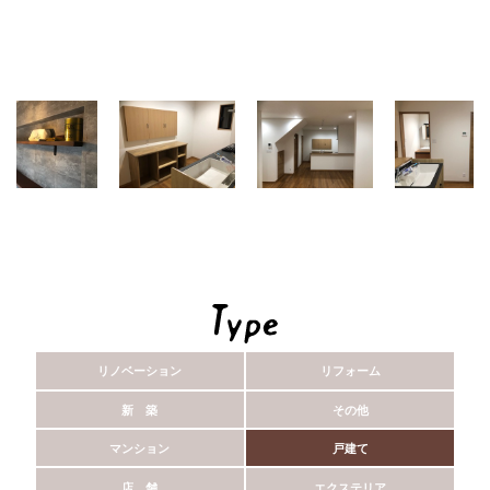
リノベーション
リフォーム
新 築
その他
マンション
戸建て
店 舗
エクステリア