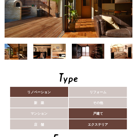
リノベーション
リフォーム
新 築
その他
マンション
戸建て
店 舗
エクステリア